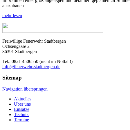
Im Rahmen einer groß angelegten und detailliert geplanten 24-Stunde
auszubauen.
mehr lesen
Freiwillige Feuerwehr Stadtbergen
Ochsengasse 2
86391 Stadtbergen
Tel.: 0821 4506550 (nicht im Notfall!)
info@feuerwehr-stadtbergen.de
Sitemap
Navigation überspringen
Aktuelles
Über uns
Einsätze
Technik
Termine